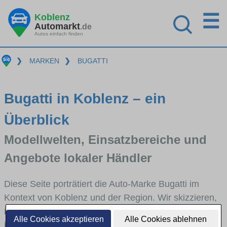
☰
Koblenz
Automarkt
.de
Autos einfach finden
❯
MARKEN
❯
BUGATTI
Bugatti in Koblenz – ein
Überblick
Modellwelten, Einsatzbereiche und
Angebote lokaler Händler
Diese Seite porträtiert die Auto-Marke Bugatti im
Kontext von Koblenz und der Region. Wir skizzieren,
in welchen Fahrzeugklassen Bugatti stark vertreten
Alle Cookies akzeptieren
Alle Cookies ablehnen
ist, welche Modellreihen häufig im Stadt- und