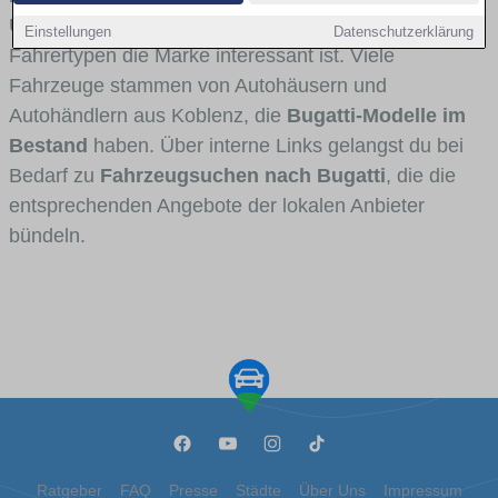
Umlandverkehr zu sehen sind und für welche
Einstellungen
Datenschutzerklärung
Fahrertypen die Marke interessant ist. Viele
Fahrzeuge stammen von Autohäusern und
Autohändlern aus Koblenz, die
Bugatti-Modelle im
Bestand
haben. Über interne Links gelangst du bei
Bedarf zu
Fahrzeugsuchen nach Bugatti
, die die
entsprechenden Angebote der lokalen Anbieter
bündeln.
Ratgeber
FAQ
Presse
Städte
Über Uns
Impressum