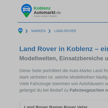
Koblenz
Automarkt
.de
Autos einfach finden
❯
MARKEN
❯
LAND-ROVER
Land Rover in Koblenz – ei
Modellwelten, Einsatzbereiche 
Diese Seite porträtiert die Auto-Marke Land 
stark vertreten ist, welche Modellreihen häuf
Viele Fahrzeuge stammen von Autohäusern un
gelangst du bei Bedarf zu
Fahrzeugsuchen n
Land Rover Range Rover Velar