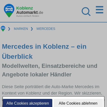
☰
Koblenz
Automarkt
.de
Autos einfach finden
❯
MARKEN
❯
MERCEDES
Mercedes in Koblenz – ein
Überblick
Modellwelten, Einsatzbereiche und
Angebote lokaler Händler
Diese Seite porträtiert die Auto-Marke Mercedes im
Kontext von Koblenz und der Region. Wir skizzieren,
in welchen Fahrzeugklassen Mercedes stark vertreten
Alle Cookies akzeptieren
Alle Cookies ablehnen
ist, welche Modellreihen häufig im Stadt- und