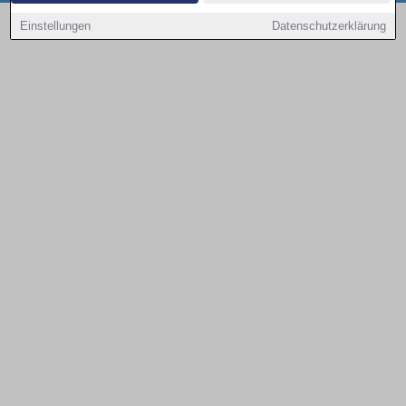
Copyright © 2000 - 2026 | 1A Infosysteme GmbH | Content by: 1a-sites-autos
Einstellungen
Datenschutzerklärung
09.08.2026