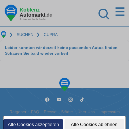
☰
Koblenz
Automarkt
.de
Autos einfach finden
❯
SUCHEN
❯
CUPRA
Leider konnten wir derzeit keine passenden Autos finden.
Schauen Sie bald wieder vorbei!
Ratgeber
FAQ
Presse
Städte
Über Uns
Impressum
Datenschutz
Cookies
Alle Cookies akzeptieren
Alle Cookies ablehnen