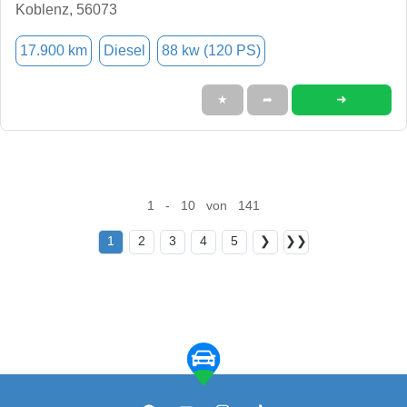
Koblenz, 56073
17.900 km
Diesel
88 kw (120 PS)
➜
★
➦
1 - 10 von 141
1
2
3
4
5
❯
❯❯