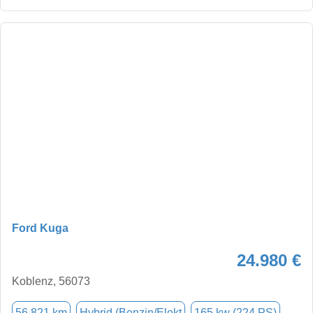
Ford Kuga
24.980 €
Koblenz, 56073
56.821 km
Hybrid (Benzin/Elekt
165 kw (224 PS)