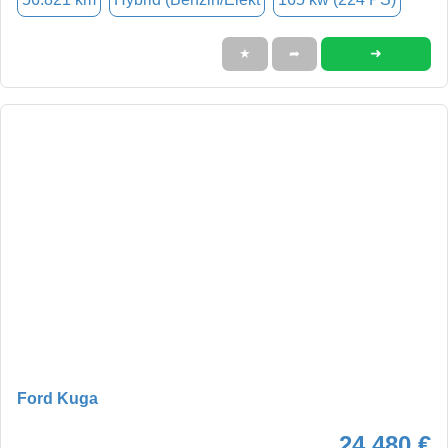
➜
★
➦
Ford Kuga
24.480 €