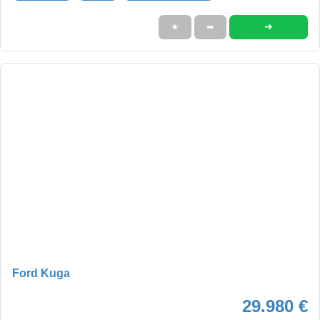
➜
★
➦
Ford Kuga
29.980 €