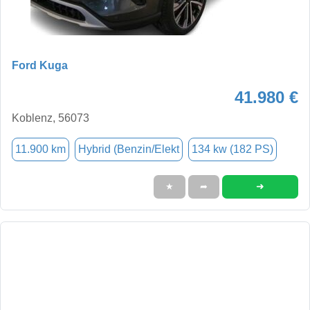
Ford Kuga
41.980 €
Koblenz, 56073
11.900 km
Hybrid (Benzin/Elekt
134 kw (182 PS)
➜
★
➦