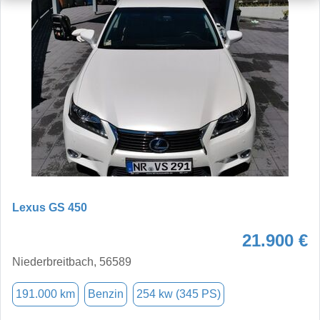
Lexus GS 450
21.900 €
Niederbreitbach, 56589
191.000 km
Benzin
254 kw (345 PS)