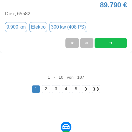
89.790 €
Diez, 65582
9.900 km
Elektro
300 kw (408 PS)
➜
★
➦
1 - 10 von 187
1
2
3
4
5
❯
❯❯