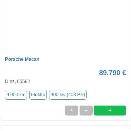
Porsche Macan
89.790 €
Diez, 65582
9.900 km
Elektro
300 kw (408 PS)
➜
★
➦