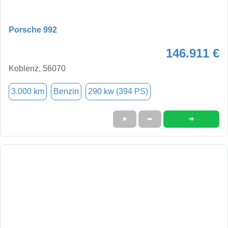
Porsche 992
146.911 €
Koblenz, 56070
3.000 km
Benzin
290 kw (394 PS)
➜
★
➦