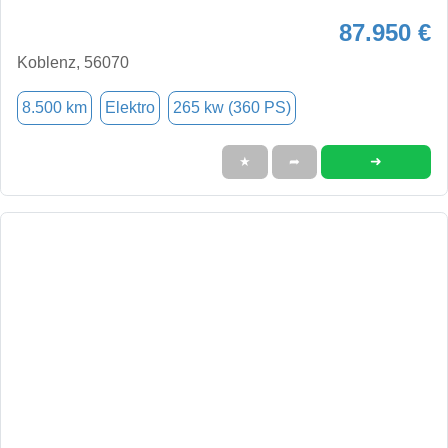
87.950 €
Koblenz, 56070
8.500 km
Elektro
265 kw (360 PS)
➜
★
➦