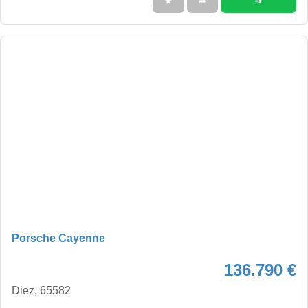
➜
★
➦
Porsche Cayenne
136.790 €
Diez, 65582