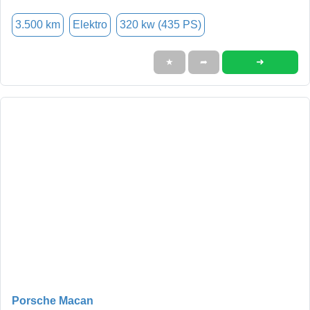
3.500 km
Elektro
320 kw (435 PS)
➜
★
➦
Porsche Macan