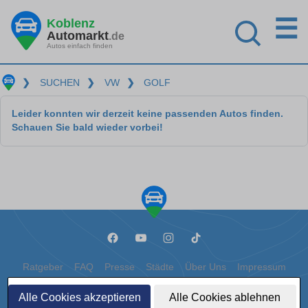
☰
Koblenz
Automarkt
.de
Autos einfach finden
❯
SUCHEN
❯
VW
❯
GOLF
Leider konnten wir derzeit keine passenden Autos finden.
Schauen Sie bald wieder vorbei!
Ratgeber
FAQ
Presse
Städte
Über Uns
Impressum
Datenschutz
Cookies
Alle Cookies akzeptieren
Alle Cookies ablehnen