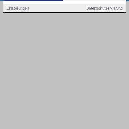
Copyright © 2000 - 2026 | 1A Infosysteme GmbH | Content by: 1a-sites-autos
Einstellungen
Datenschutzerklärung
08.08.2026