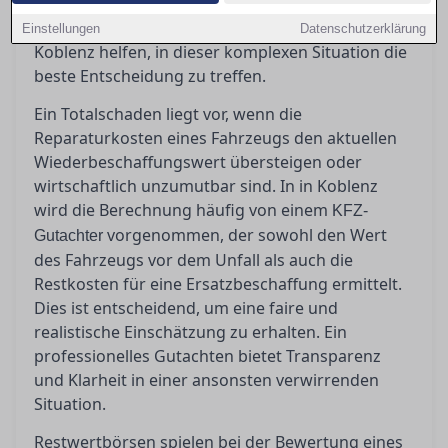
bei denen man jedoch Vorsicht walten lassen
sollte. Ein erfahrener Gutachter kann Ihnen in
Einstellungen
Datenschutzerklärung
Koblenz helfen, in dieser komplexen Situation die
beste Entscheidung zu treffen.
Ein Totalschaden liegt vor, wenn die
Reparaturkosten eines Fahrzeugs den aktuellen
Wiederbeschaffungswert übersteigen oder
wirtschaftlich unzumutbar sind. In in Koblenz
wird die Berechnung häufig von einem
KFZ-
vorgenommen, der sowohl den Wert
Gutachter
des Fahrzeugs vor dem Unfall als auch die
Restkosten für eine Ersatzbeschaffung ermittelt.
Dies ist entscheidend, um eine faire und
realistische Einschätzung zu erhalten. Ein
professionelles Gutachten bietet Transparenz
und Klarheit in einer ansonsten verwirrenden
Situation.
Restwertbörsen spielen bei der Bewertung eines