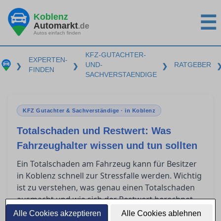
Koblenz
☰
Automarkt
.de
Autos einfach finden
KFZ-GUTACHTER-
EXPERTEN-
UND-
RATGEBER
❯
❯
❯
FINDEN
SACHVERSTAENDIGE
KFZ Gutachter & Sachverständige · in Koblenz
Totalschaden und Restwert: Was
Fahrzeughalter wissen und tun sollten
Ein Totalschaden am Fahrzeug kann für Besitzer
in Koblenz schnell zur Stressfalle werden. Wichtig
ist zu verstehen, was genau einen Totalschaden
ausmacht und wie sich der Restwert berechnet.
Zudem spielen Restwertbörsen häufig eine Rolle,
Alle Cookies akzeptieren
Alle Cookies ablehnen