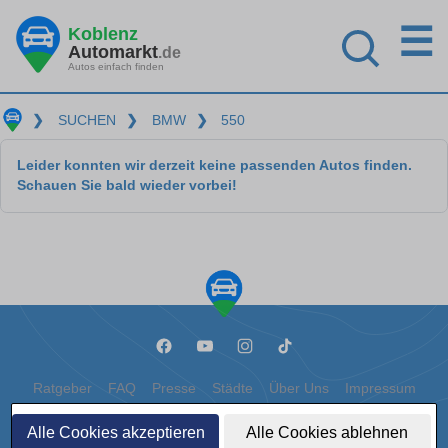
☰
Koblenz
Automarkt
.de
Autos einfach finden
❯
SUCHEN
❯
BMW
❯
550
Leider konnten wir derzeit keine passenden Autos finden.
Schauen Sie bald wieder vorbei!
Ratgeber
FAQ
Presse
Städte
Über Uns
Impressum
Datenschutz
Cookies
Alle Cookies akzeptieren
Alle Cookies ablehnen