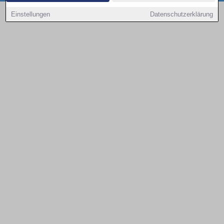
Copyright © 2000 - 2026 | 1A Infosysteme GmbH | Content by: 1a-sites-autos
Einstellungen
Datenschutzerklärung
08.08.2026