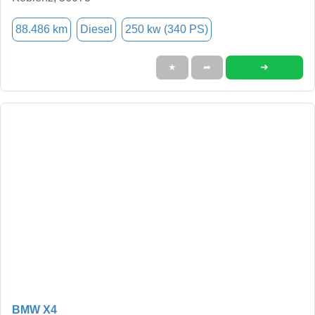
88.486 km
Diesel
250 kw (340 PS)
➜
★
➦
BMW X4