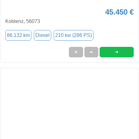
45.450 €
Koblenz, 56073
86.132 km
Diesel
210 kw (286 PS)
➜
★
➦