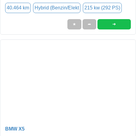
40.464 km
Hybrid (Benzin/Elekt
215 kw (292 PS)
➜
★
➦
BMW X5