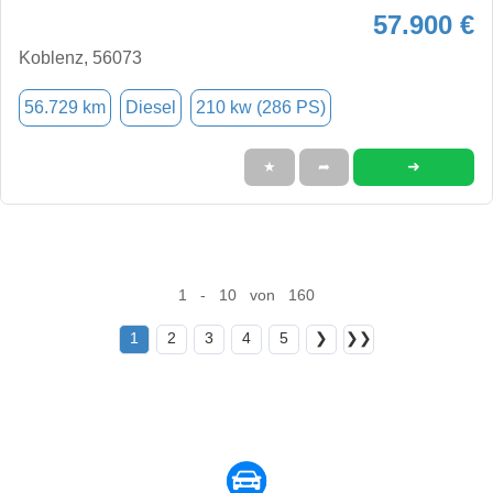
57.900 €
Koblenz, 56073
56.729 km
Diesel
210 kw (286 PS)
➜
★
➦
1 - 10 von 160
1
2
3
4
5
❯
❯❯