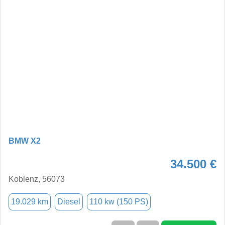
BMW X2
34.500 €
Koblenz, 56073
19.029 km
Diesel
110 kw (150 PS)