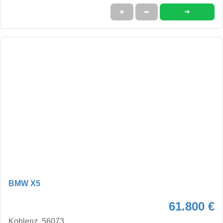
➜
★
➦
BMW X5
61.800 €
Koblenz, 56073