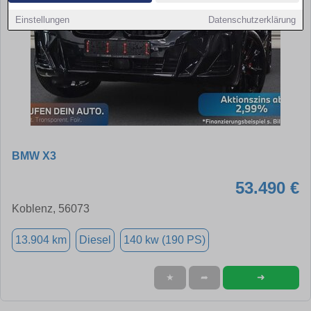
Einstellungen
Datenschutzerklärung
BMW X3
53.490 €
Koblenz, 56073
13.904 km
Diesel
140 kw (190 PS)
➜
★
➦