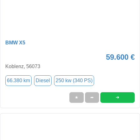
BMW X5
59.600 €
Koblenz, 56073
66.380 km
Diesel
250 kw (340 PS)
➜
★
➦