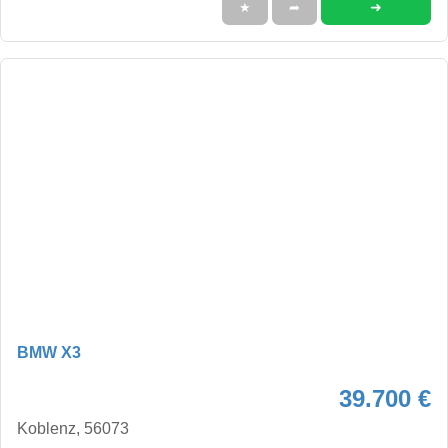
➜
★
➦
BMW X3
39.700 €
Koblenz, 56073