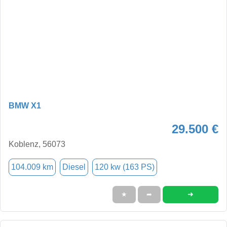
BMW X1
29.500 €
Koblenz, 56073
104.009 km
Diesel
120 kw (163 PS)
➜
★
➦