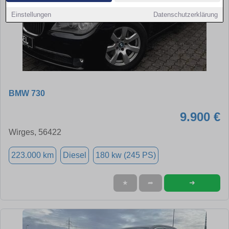
Einstellungen
Datenschutzerklärung
BMW 730
9.900 €
Wirges, 56422
223.000 km
Diesel
180 kw (245 PS)
➜
★
➦