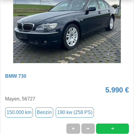
BMW 730
5.990 €
Mayen, 56727
150.000 km
Benzin
190 kw (258 PS)
➜
★
➦