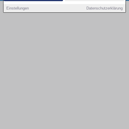
Copyright © 2000 - 2026 | 1A Infosysteme GmbH | Content by: 1a-sites-autos
Einstellungen
Datenschutzerklärung
09.08.2026