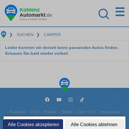
☰
Koblenz
Automarkt
.de
Autos einfach finden
❯
SUCHEN
❯
CAMPER
Leider konnten wir derzeit keine passenden Autos finden.
Schauen Sie bald wieder vorbei!
Ratgeber
FAQ
Presse
Städte
Über Uns
Impressum
Datenschutz
Cookies
Alle Cookies akzeptieren
Alle Cookies ablehnen