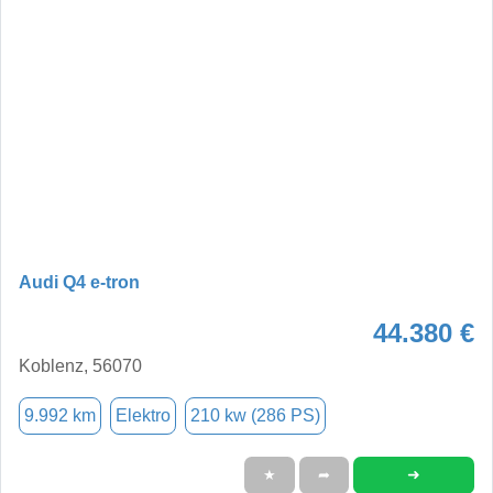
Audi Q4 e-tron
44.380 €
Koblenz, 56070
9.992 km
Elektro
210 kw (286 PS)
➜
★
➦