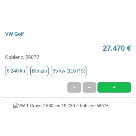
VW Golf
27.470 €
Koblenz, 56072
6.240 km
Benzin
85 kw (116 PS)
➜
★
➦