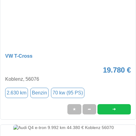
VW T-Cross
19.780 €
Koblenz, 56076
2.630 km
Benzin
70 kw (95 PS)
➜
★
➦