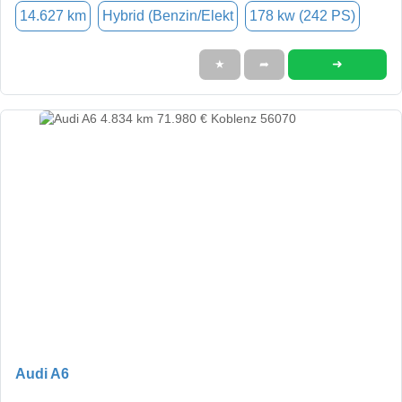
14.627 km
Hybrid (Benzin/Elekt
178 kw (242 PS)
➜
★
➦
Audi A6