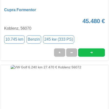
Cupra Formentor
45.480 €
Koblenz, 56070
10.745 km
Benzin
245 kw (333 PS)
➜
★
➦