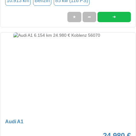
10.913 km
Benzin
85 kw (116 PS)
➜
★
➦
Audi A1
24.980 €