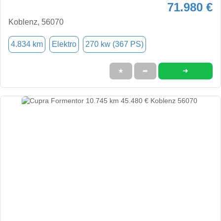
71.980 €
Koblenz, 56070
4.834 km
Elektro
270 kw (367 PS)
➜
★
➦