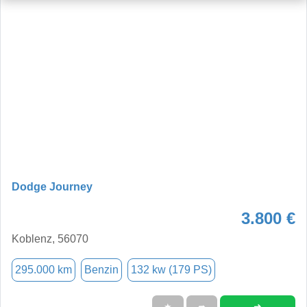
Dodge Journey
3.800 €
Koblenz, 56070
295.000 km
Benzin
132 kw (179 PS)
➜
★
➦