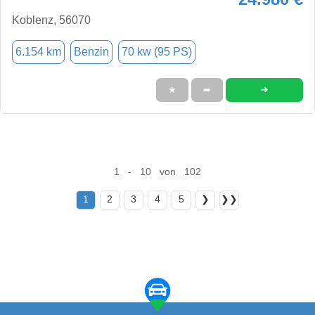
Koblenz, 56070
6.154 km
Benzin
70 kw (95 PS)
➜
★
➦
1 - 10 von 102
1
2
3
4
5
❯
❯❯