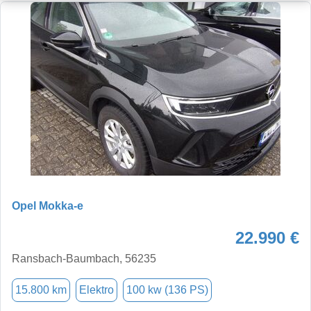
Opel Mokka-e
22.990 €
Ransbach-Baumbach, 56235
15.800 km
Elektro
100 kw (136 PS)