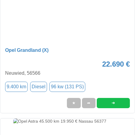
Opel Grandland (X)
22.690 €
Neuwied, 56566
9.400 km
Diesel
96 kw (131 PS)
➜
★
➦