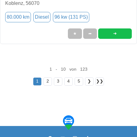
Koblenz, 56070
80.000 km
Diesel
96 kw (131 PS)
➜
★
➦
1 - 10 von 123
1
2
3
4
5
❯
❯❯