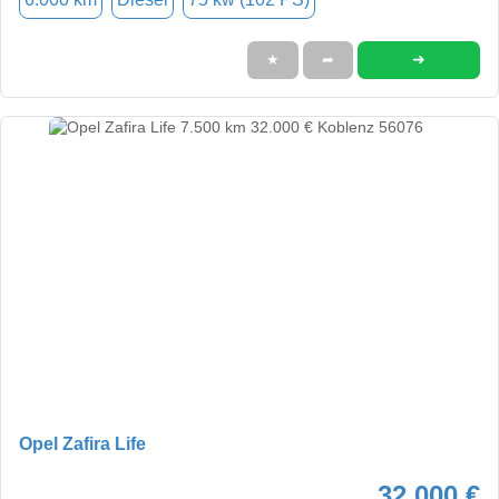
➜
★
➦
Opel Zafira Life
32.000 €