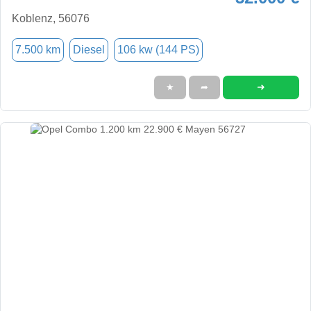
Koblenz, 56076
7.500 km
Diesel
106 kw (144 PS)
➜
★
➦