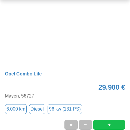
Opel Combo Life
29.900 €
Mayen, 56727
6.000 km
Diesel
96 kw (131 PS)
➜
★
➦