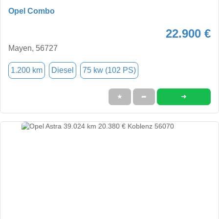
Opel Combo
22.900 €
Mayen, 56727
1.200 km
Diesel
75 kw (102 PS)
➜
★
➦