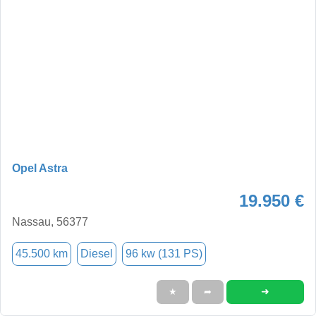
Opel Astra
19.950 €
Nassau, 56377
45.500 km
Diesel
96 kw (131 PS)
➜
★
➦