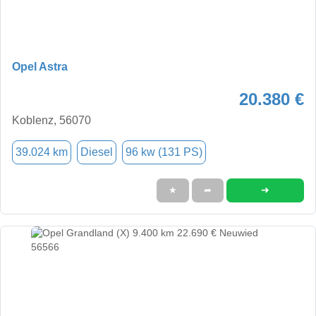
Opel Astra
20.380 €
Koblenz, 56070
39.024 km
Diesel
96 kw (131 PS)
➜
★
➦