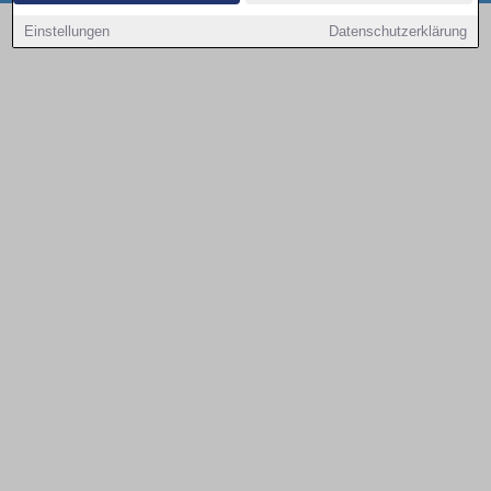
Copyright © 2000 - 2026 | 1A Infosysteme GmbH | Content by: 1a-sites-autos
Einstellungen
Datenschutzerklärung
09.08.2026