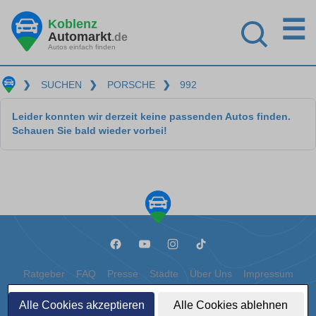
☰
Koblenz
Automarkt
.de
Autos einfach finden
❯
SUCHEN
❯
PORSCHE
❯
992
Leider konnten wir derzeit keine passenden Autos finden.
Schauen Sie bald wieder vorbei!
Ratgeber
FAQ
Presse
Städte
Über Uns
Impressum
Datenschutz
Cookies
Alle Cookies akzeptieren
Alle Cookies ablehnen