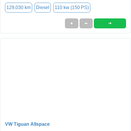
129.030 km
Diesel
110 kw (150 PS)
➜
★
➦
VW Tiguan Allspace