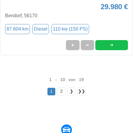
29.980 €
Bendorf, 56170
87.604 km
Diesel
110 kw (150 PS)
➜
★
➦
1 - 10 von 19
1
2
❯
❯❯