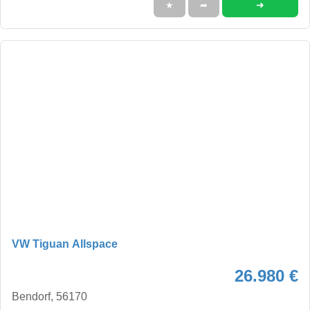
➜
★
➦
VW Tiguan Allspace
26.980 €
Bendorf, 56170