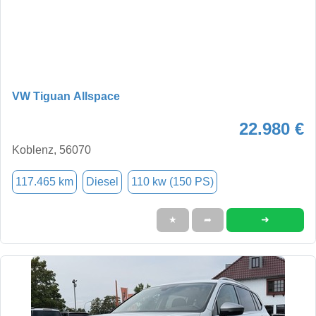
VW Tiguan Allspace
22.980 €
Koblenz, 56070
117.465 km
Diesel
110 kw (150 PS)
➜
★
➦