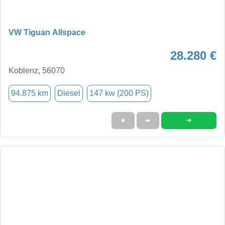
VW Tiguan Allspace
28.280 €
Koblenz, 56070
94.875 km
Diesel
147 kw (200 PS)
➜
★
➦