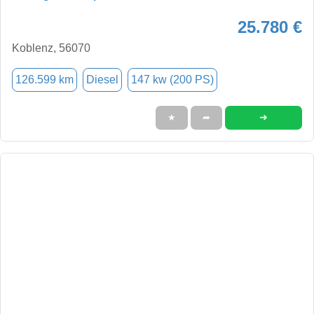
25.780 €
Koblenz, 56070
126.599 km
Diesel
147 kw (200 PS)
➜
★
➦