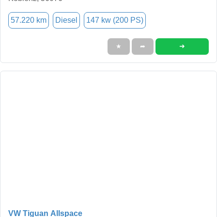
57.220 km
Diesel
147 kw (200 PS)
➜
★
➦
VW Tiguan Allspace