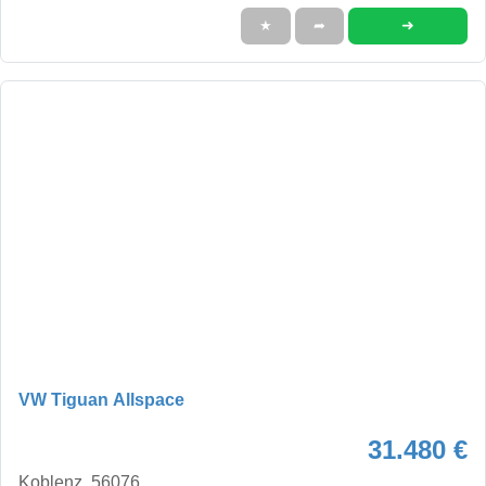
➜
★
➦
VW Tiguan Allspace
31.480 €
Koblenz, 56076