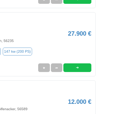
27.900 €
h, 56235
147 kw (200 PS)
➜
★
➦
12.000 €
olfenacker, 56589