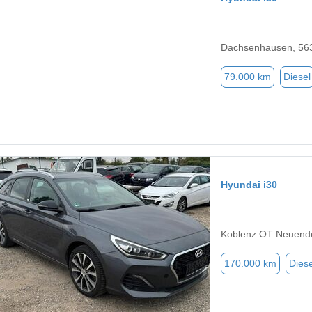
Dachsenhausen, 56
79.000 km
Diesel
Hyundai i30
Koblenz OT Neuendo
170.000 km
Diese