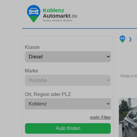
Koblenz
Automarkt
.de
Autos einfach finden
❯
Klasse
Marke
Finde in 
Ort, Region oder PLZ
mehr Filter
Auto finden