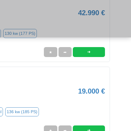
42.990 €
130 kw (177 PS)
➜
★
➦
19.000 €
l
136 kw (185 PS)
➜
★
➦