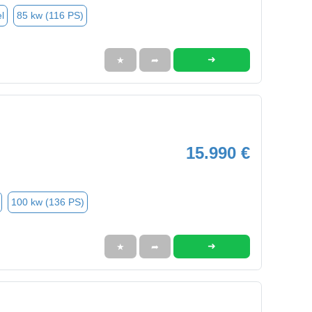
l
85 kw (116 PS)
➜
★
➦
15.990 €
100 kw (136 PS)
➜
★
➦