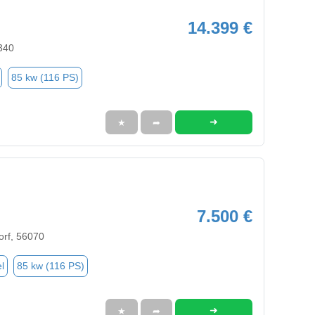
14.399 €
340
85 kw (116 PS)
➜
★
➦
7.500 €
rf, 56070
l
85 kw (116 PS)
➜
★
➦