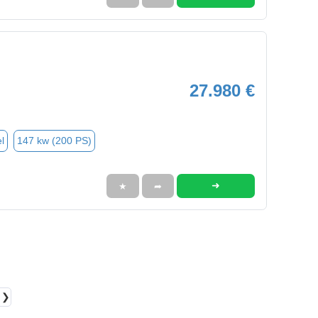
27.980 €
l
147 kw (200 PS)
➜
★
➦
❯❯