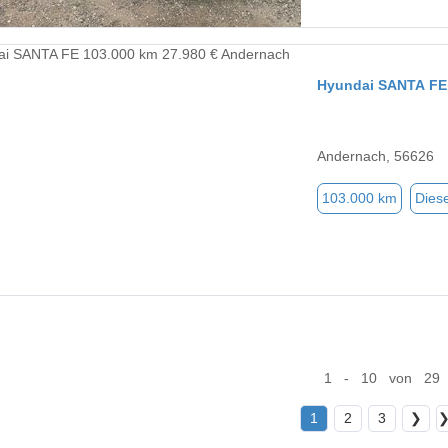
Hyundai SANTA FE
Andernach, 56626
103.000 km
Diese
1 - 10 von 29
1
2
3
❯