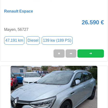
Renault Espace
26.590 €
Mayen, 56727
47.191 km
Diesel
139 kw (189 PS)
➜
★
➦