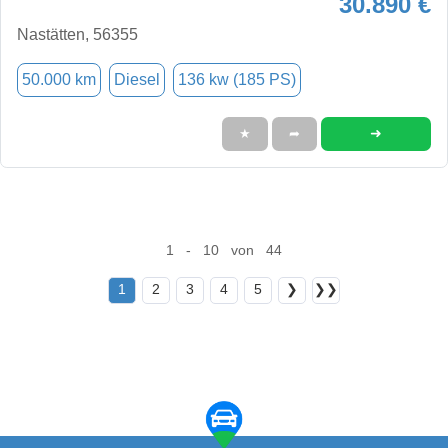
30.890 €
Nastätten, 56355
50.000 km
Diesel
136 kw (185 PS)
➜
★
➦
1 - 10 von 44
1
2
3
4
5
❯
❯❯