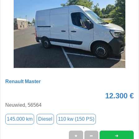
Renault Master
12.300 €
Neuwied, 56564
145.000 km
Diesel
110 kw (150 PS)
➜
★
➦