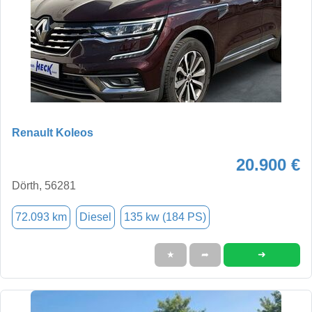
Renault Koleos
20.900 €
Dörth, 56281
72.093 km
Diesel
135 kw (184 PS)
➜
★
➦