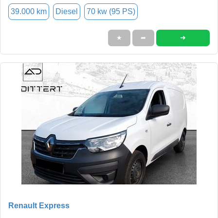
39.000 km
Diesel
70 kw (95 PS)
➜
★
➦
Renault Express