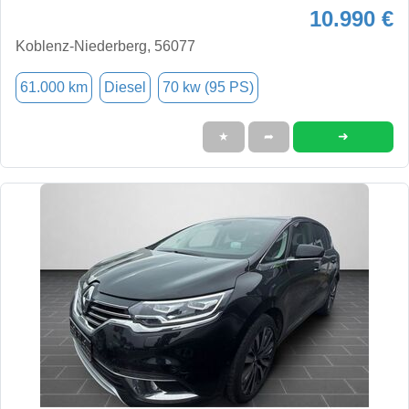
10.990 €
Koblenz-Niederberg, 56077
61.000 km
Diesel
70 kw (95 PS)
➜
★
➦