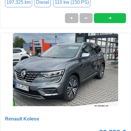
197.325 km
Diesel
110 kw (150 PS)
➜
★
➦
Renault Koleos