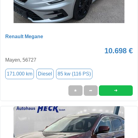
Renault Megane
10.698 €
Mayen, 56727
171.000 km
Diesel
85 kw (116 PS)
➜
★
➦