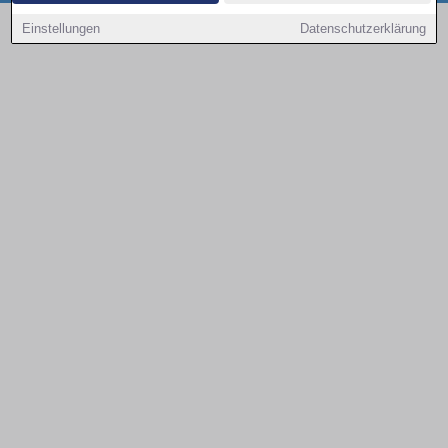
Copyright © 2000 - 2026 | 1A Infosysteme GmbH | Content by: 1a-sites-autos
Einstellungen
Datenschutzerklärung
08.08.2026