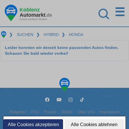
☰
Koblenz
Automarkt
.de
Autos einfach finden
❯
SUCHEN
❯
HYBRID
❯
HONDA
Leider konnten wir derzeit keine passenden Autos finden.
Schauen Sie bald wieder vorbei!
Ratgeber
FAQ
Presse
Städte
Über Uns
Impressum
Datenschutz
Cookies
Alle Cookies akzeptieren
Alle Cookies ablehnen