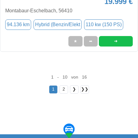
19.999 €
Montabaur-Eschelbach, 56410
94.136 km
Hybrid (Benzin/Elekt
110 kw (150 PS)
➜
★
➦
1 - 10 von 16
1
2
❯
❯❯