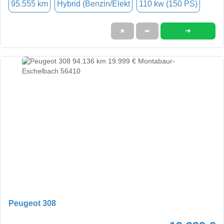
95.555 km
Hybrid (Benzin/Elekt
110 kw (150 PS)
➜
★
➦
Peugeot 308