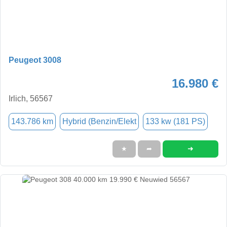
Peugeot 3008
16.980 €
Irlich, 56567
143.786 km
Hybrid (Benzin/Elekt
133 kw (181 PS)
➜
★
➦