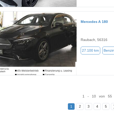
Mercedes A 180
Raubach, 56316
27.100 km
Benzi
1 - 10 von 55
1
2
3
4
5