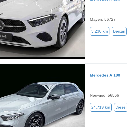
Mayen, 56727
3.230 km
Benzin
Mercedes A 180
Neuwied, 56566
24.719 km
Diesel