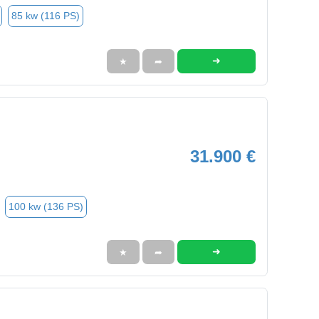
85 kw (116 PS)
➜
★
➦
31.900 €
100 kw (136 PS)
➜
★
➦