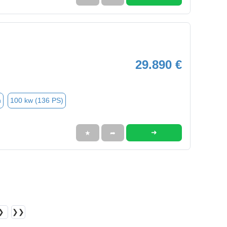
29.890 €
n
100 kw (136 PS)
➜
★
➦
❯
❯❯