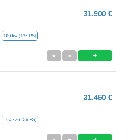
31.900 €
100 kw (136 PS)
➜
★
➦
31.450 €
100 kw (136 PS)
➜
★
➦