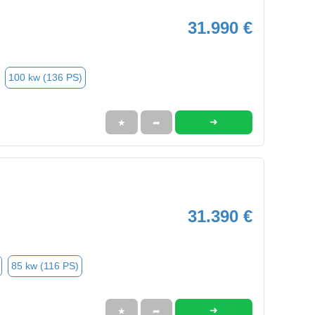
31.990 €
100 kw (136 PS)
➜
★
➦
31.390 €
85 kw (116 PS)
➜
★
➦