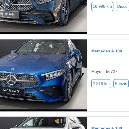
16.998 km
Diesel
Mercedes A 180
Mayen, 56727
2.318 km
Benzin
Mercedes A 180