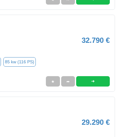
32.790 €
85 kw (116 PS)
➜
★
➦
29.290 €