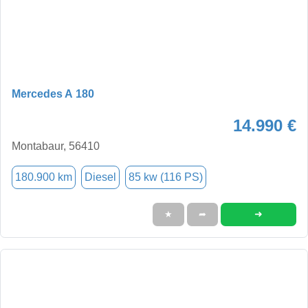
Mercedes A 180
14.990 €
Montabaur, 56410
180.900 km
Diesel
85 kw (116 PS)
➜
★
➦