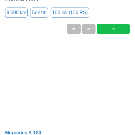
9.000 km
Benzin
100 kw (136 PS)
➜
★
➦
Mercedes A 180