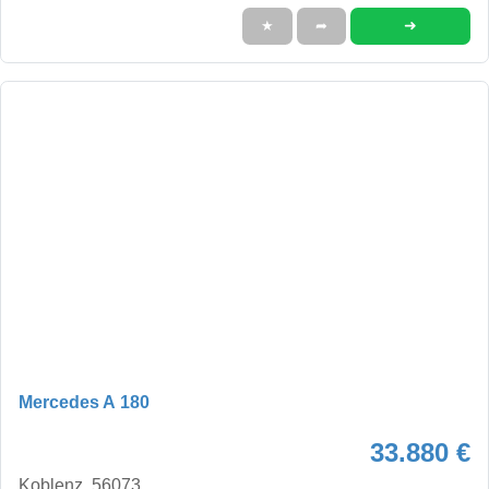
➜
★
➦
Mercedes A 180
33.880 €
Koblenz, 56073