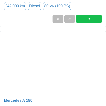
242.000 km
Diesel
80 kw (109 PS)
➜
★
➦
Mercedes A 180