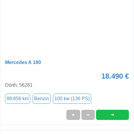
Mercedes A 180
18.490 €
Dörth, 56281
88.856 km
Benzin
100 kw (136 PS)
➜
★
➦