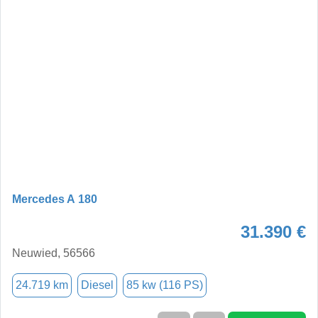
Mercedes A 180
31.390 €
Neuwied, 56566
24.719 km
Diesel
85 kw (116 PS)