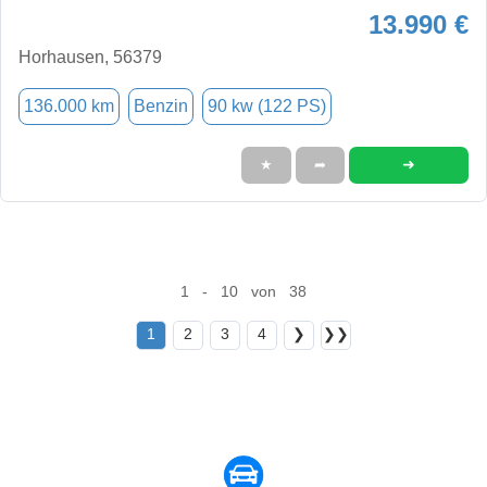
13.990 €
Horhausen, 56379
136.000 km
Benzin
90 kw (122 PS)
➜
★
➦
1 - 10 von 38
1
2
3
4
❯
❯❯