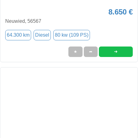
8.650 €
Neuwied, 56567
64.300 km
Diesel
80 kw (109 PS)
➜
★
➦