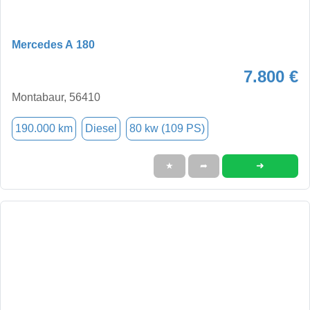
Mercedes A 180
7.800 €
Montabaur, 56410
190.000 km
Diesel
80 kw (109 PS)
➜
★
➦