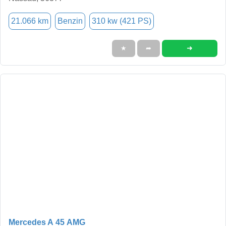
21.066 km
Benzin
310 kw (421 PS)
➜
★
➦
Mercedes A 45 AMG