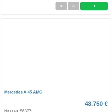
➜
★
➦
Mercedes A 45 AMG
48.750 €
Nassau, 56377