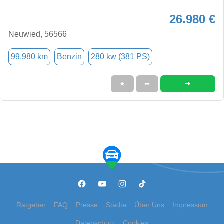
26.980 €
Neuwied, 56566
99.980 km
Benzin
280 kw (381 PS)
➜
★
➦
Ratgeber
FAQ
Presse
Städte
Über Uns
Impressum
Datenschutz
Cookies