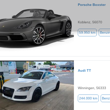
Porsche Boxster
Koblenz, 56070
59.950 km
Benzi
Audi TT
Winningen, 56333
244.000 km
Benz