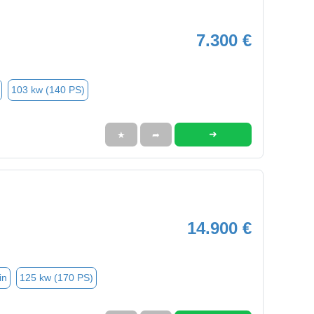
7.300 €
103 kw (140 PS)
➜
★
➦
14.900 €
in
125 kw (170 PS)