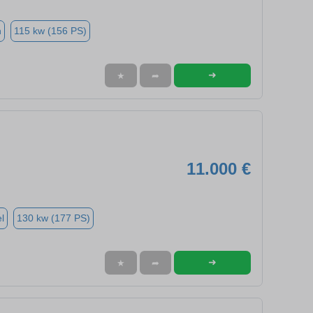
n
115 kw (156 PS)
➜
★
➦
11.000 €
l
130 kw (177 PS)
➜
★
➦