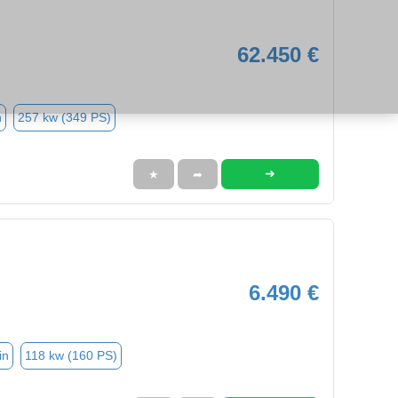
62.450 €
n
257 kw (349 PS)
➜
★
➦
6.490 €
in
118 kw (160 PS)