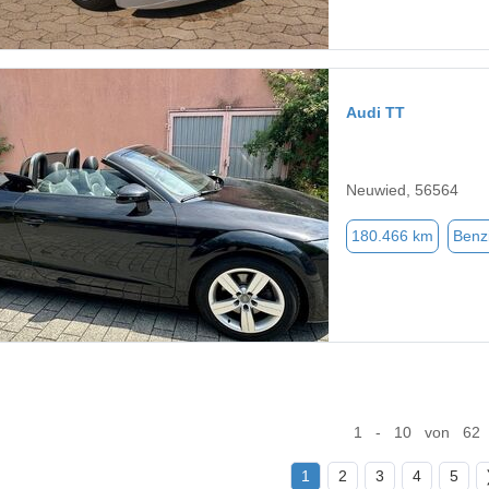
Audi TT
Neuwied, 56564
180.466 km
Benz
1 - 10 von 62
1
2
3
4
5