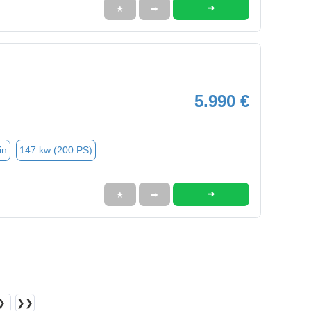
➜
★
➦
5.990 €
in
147 kw (200 PS)
➜
★
➦
❯
❯❯