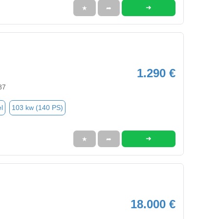
➜
★
➦
1.290 €
87
l
103 kw (140 PS)
➜
★
➦
18.000 €