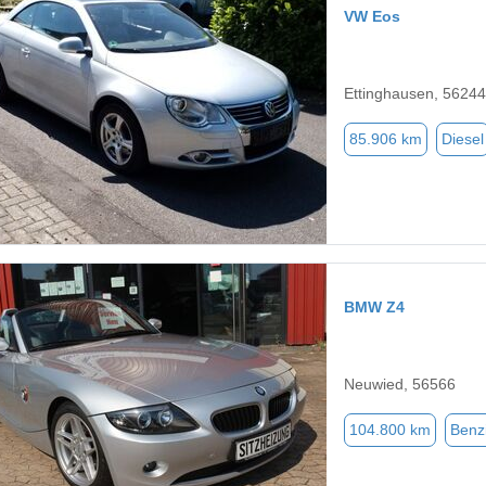
VW Eos
Ettinghausen, 56244
85.906 km
Diesel
BMW Z4
Neuwied, 56566
104.800 km
Benz