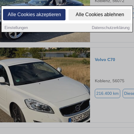
Koblenz, 56072
86.500 km
Benzi
Alle Cookies akzeptieren
Alle Cookies ablehnen
Einstellungen
Datenschutzerklärung
Volvo C70
Koblenz, 56075
216.400 km
Diese