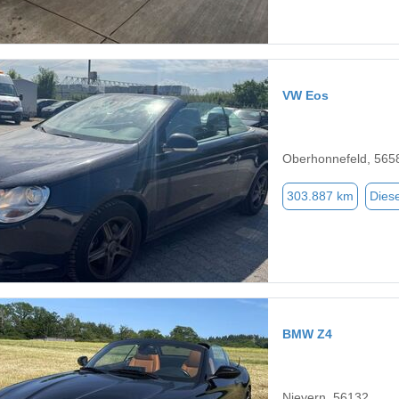
VW Eos
Oberhonnefeld, 565
303.887 km
Diese
BMW Z4
Nievern, 56132