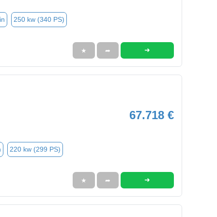
in
250 kw (340 PS)
➜
★
➦
67.718 €
n
220 kw (299 PS)
➜
★
➦