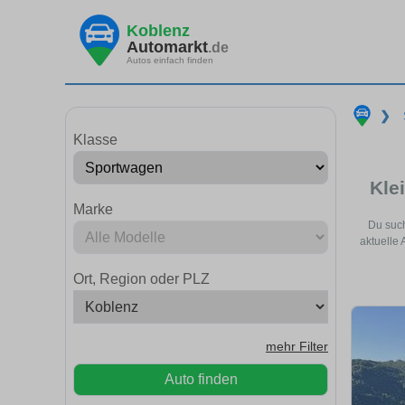
Koblenz
Automarkt
.de
Autos einfach finden
❯
Klasse
Kle
Marke
Du such
aktuelle
Ort, Region oder PLZ
mehr Filter
Auto finden